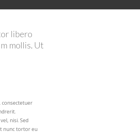
tor libero
am mollis. Ut
, consectetuer
ndrerit.
el, nisi. Sed
it nunc tortor eu