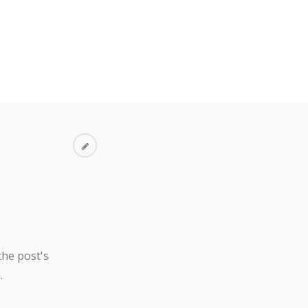
the post's
.