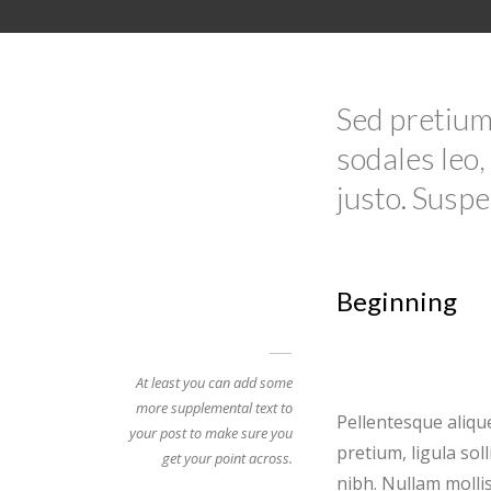
Sed pretium,
sodales leo,
justo. Suspe
Beginning
At least you can add some
more supplemental text to
Pellentesque aliquet
your post to make sure you
pretium, ligula sol
get your point across.
nibh. Nullam mollis