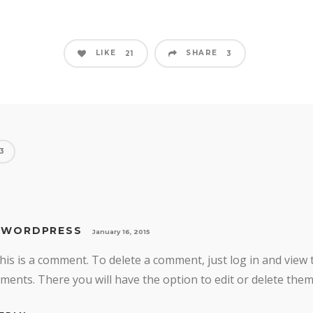
LIKE
SHARE
21
3
3
 WORDPRESS
January 16, 2015
this is a comment. To delete a comment, just log in and view 
ents. There you will have the option to edit or delete them