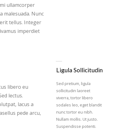
 mi ullamcorper
rra malesuada. Nunc
rit tellus. Integer
 Vivamus imperdiet
Ligula Sollicitudin
Sed pretium, ligula
tus libero eu
sollicitudin laoreet
Sed lectus.
viverra, tortor libero
lutpat, lacus a
sodales leo, eget blandit
nunc tortor eu nibh.
asellus pede arcu,
Nullam mollis. Ut justo.
Suspendisse potenti.