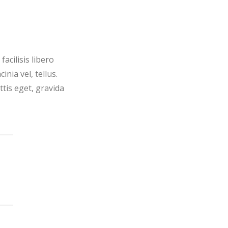
acilisis libero
inia vel, tellus.
tis eget, gravida