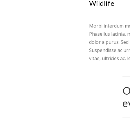
Wildlife
Morbi interdum moll
Phasellus lacinia, 
dolor a purus. Sed v
Suspendisse ac urn
vitae, ultricies ac,
O
e