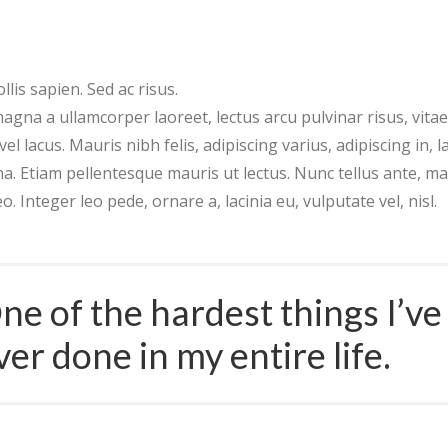
is sapien. Sed ac risus.
magna a ullamcorper laoreet, lectus arcu pulvinar risus, vitae f
el lacus. Mauris nibh felis, adipiscing varius, adipiscing in, lac
a. Etiam pellentesque mauris ut lectus. Nunc tellus ante, mat
 leo. Integer leo pede, ornare a, lacinia eu, vulputate vel, nisl.
ne of the hardest things I’ve
ver done in my entire life.