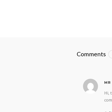
Comments
MR
Hi, 
comm