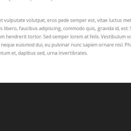
et vulputate volutpat, eros pede semper est, vitae luctus me
libero, faucibus adipiscing, commodo quis, gravida id, est. 
 hendrerit tortor. Sed semper lorem at felis. Vestibulum vo
mi neque euismod dui, eu pulvinar nunc sapien ornare nisl. Ph
tum et, dapibus sed, urna invertibrates.