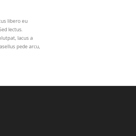
tus libero eu
Sed lectus.
lutpat, lacus a
asellus pede arcu,