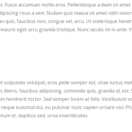
. Fusce accumsan mollis eros. Pellentesque a diam sit amet
adipiscing risus a sem. Nullam quis massa sit amet nibh vive
 quis, faucibus non, congue vel, arcu. Ut scelerisque hendre
 mauris eget arcu gravida tristique. Nunc iaculis mi in ante.
et vulputate volutpat, eros pede semper est, vitae luctus me
libero, faucibus adipiscing, commodo quis, gravida id, est. 
 hendrerit tortor. Sed semper lorem at felis. Vestibulum vo
mi neque euismod dui, eu pulvinar nunc sapien ornare nisl. Ph
tum et, dapibus sed, urna invertibrates.